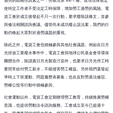
過勞的結構性因素之一：勞基法第 84-1 條。這項法律規定
使特定工作者不受法定工時保障，增加勞工過勞的風險。電
資工會於成立後發起不只一次行動，要求廢除該條文，並參
與修法相關諮詢會議。儘管尚未成功廢止該法案，我們的行
動仍喚起大眾對於過勞議題的重視。
除此之外，電資工會也積極參與其他社會議題。例如在日月
光排放工業廢水事件中，電資工會與地球公民基金會等環保
團體合作，除譴責日月光製造汙染外，也要求日月光停工時
要照常給付勞工薪水，不能侵害勞工權益。另外我們還發起
準時上下班運動、問題履歷表募集；也在反對勞基法修惡、
勞權公投等行動中積極參與。
社會運動以外，電資工會定期辦理勞工教育，持續推廣勞權
意識，也提供勞動法令諮詢服務。工會成立至今已超過十