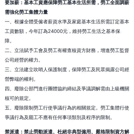
要加薪：基本工資應保障勞工基本生活所需，勞工全面調薪
需強化勞工集體力量
一、根據全體受僱者薪資水準及家庭基本生活所需訂定基本
工資數額，今年訂為24000元，維持勞工生活之基本保
障。
二、立法賦予工會及勞工有權查核資方財務，增進勞工監督
公司經營的權力。
三、立法建立吹哨人保護制度，保障勞工及民眾揭露公司經
營弊端的權利。
四、廢除公部門進行團體協約締結及爭議調解需由上級機關
核可的規定。
五、廢除限制勞工行使爭議行為的相關規定。勞工集體行使
爭議行為及罷工不應有任何事項類別及程序的限制。
禁派遣：禁止勞動派遣、杜絕非典型僱用、嚴格限制資方解