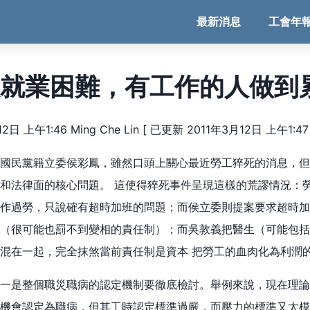
最新消息
工會年
就業困難，有工作的人做到
日 上午1:46 Ming Che Lin
[ 已更新 2011年3月12日 上午1:47 
國民黨籍立委侯彩鳳，雖然口頭上關心最近勞工猝死的消息，但
和法律面的核心問題。 這使得猝死事件呈現這樣的荒謬情況：
作過勞，只說確有超時加班的問題；而侯立委則提案要求超時加
（很可能也罰不到變相的責任制）；而吳敦義把醫生（可能包括
混在一起，完全抹煞當前責任制是資本 把勞工的血肉化為利潤
一是整個職災職病的認定機制要徹底檢討。舉例來說，現在理論
機會認定為職病，但其工時認定標準過嚴，而壓力的標準又太模