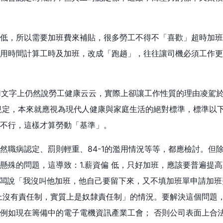
低，所以需要加班費來補貼，很多勞工不得不「喜歡」超時加班
用時間計算工時及加班，改成「跑趟」，往往讓司機必須工作更
-1文字上仍然說勞工健康云云，實際上卻讓工作性質的理由凌駕
規定，本來就應視為現代人健康與家庭生活的絕對標準，標準以
不行，這樣才算勞動「基準」。
然職病認定、罰則輕重、84-1的濫用情況等等，都應檢討。但
懸殊的問題，這導致：1.薪資偏 低，只好加班，應該要普遍提
老闆說「我沒叫他加班，他自己要留下來，又不填加班單申請加
上沒有責任制，實質上是奴隸責任制」的情況。要解決這個問題
例如現在籌備中的電子電機資訊產業工會； 否則公司表面上合