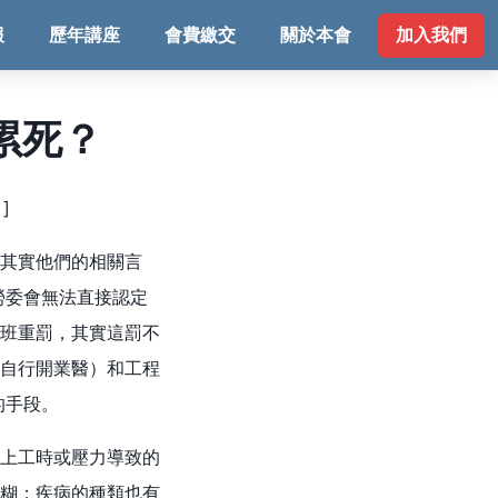
報
歷年講座
會費繳交
關於本會
加入我們
累死？
]
其實他們的相關言
勞委會無法直接認定
班重罰，其實這罰不
自行開業醫）和工程
的手段。
上工時或壓力導致的
糊；疾病的種類也有